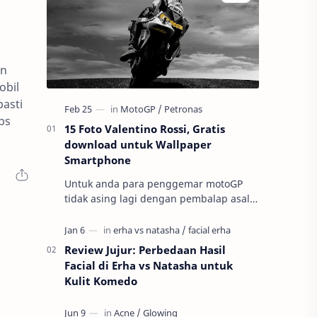
an
obil
pasti
ps
15 Foto Valentino Rossi, Gratis
download untuk Wallpaper
Smartphone
Untuk anda para penggemar motoGP
tidak asing lagi dengan pembalap asal
negeri Italia ini ini yaitu Valnetino Rossi
atau yang sering disebut dengan ju…
Review Jujur: Perbedaan Hasil
Facial di Erha vs Natasha untuk
Kulit Komedo