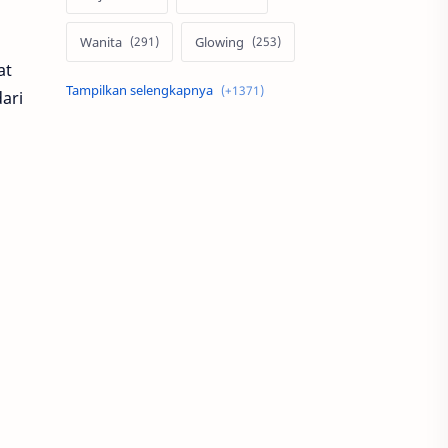
Wanita
Glowing
at
Skin Care
Pria
ari
Otomotif
Motor
Mobil
Rumah
Properti
Ms Glow
MotoGP
Modifikasi
Serum
Teknologi
Minimalis
Alami
Desain
Indonesia