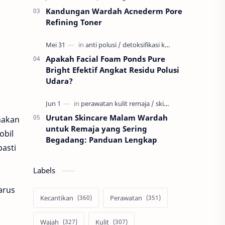
Kandungan Wardah Acnederm Pore
Refining Toner
Apakah Facial Foam Ponds Pure
Bright Efektif Angkat Residu Polusi
Udara?
Urutan Skincare Malam Wardah
nakan
untuk Remaja yang Sering
obil
Begadang: Panduan Lengkap
pasti
Labels
arus
Kecantikan
Perawatan
Wajah
Kulit