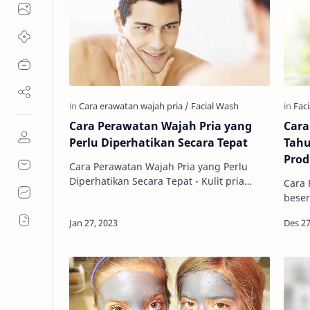
Cara Perawatan Wajah Pria yang
Cara
Perlu Diperhatikan Secara Tepat
Tahu
Pro
Cara Perawatan Wajah Pria yang Perlu
Diperhatikan Secara Tepat - Kulit pria
Cara 
sama halnya dengan kulit pada wanita
beser
yang selalu membutuhkan perawatan a…
Peraw
berbe
20-an