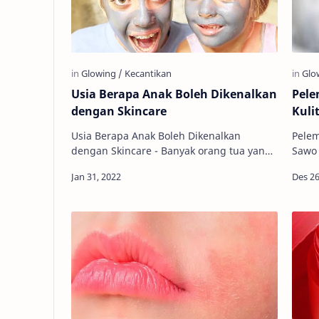
Usia Berapa Anak Boleh Dikenalkan
Pele
dengan Skincare
Kuli
Usia Berapa Anak Boleh Dikenalkan
Pelem
dengan Skincare - Banyak orang tua yang
Sawo Matang - 
ingin tahu pada usia berapa anak boleh
merup
dikenalkan dengan skincare. Selain …
untuk
ta…