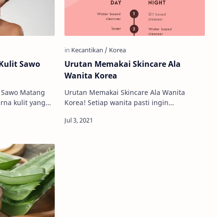
ulit Sawo
Urutan Memakai Skincare Ala
Wanita Korea
t Sawo Matang
Urutan Memakai Skincare Ala Wanita
rna kulit yang
Korea! Setiap wanita pasti ingin
ang seringkali
mempunyai wajah cantik bersih merona
dak percaya…
setiap hari, seperti para artis yang
sering…