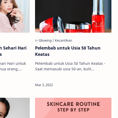
 Sehari Hari
Pelembab untuk Usia 50 Tahun
a
Keatas
ari Hari untuk
Pelembab untuk Usia 50 Tahun Keatas -
mua orang,
Saat memasuki usia 50-an, kulit
rharga yang
cenderung mengalami perubahan cukup
 mulai dari us…
signifikan. Hal tersebut dikarenakan
produ…