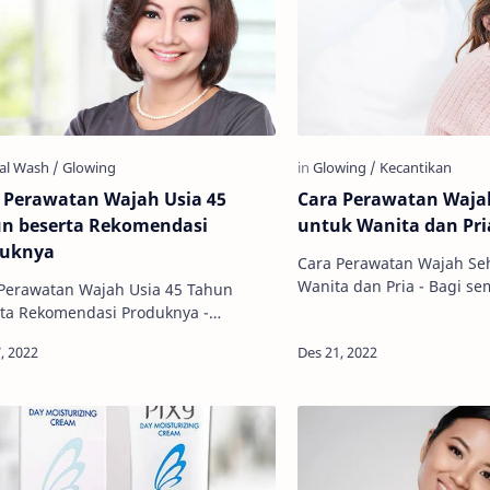
 Perawatan Wajah Usia 45
Cara Perawatan Wajah
n beserta Rekomendasi
untuk Wanita dan Pri
duknya
Cara Perawatan Wajah Seh
Wanita dan Pria - Bagi se
Perawatan Wajah Usia 45 Tahun
wajah merupakan aset be
ta Rekomendasi Produknya -
perlu dijaga dan dirawat,
atan wajah usia 45 tahun tentunya
da dengan perawatan wajah usia
.…