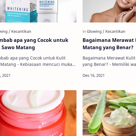
mbab apa yang Cocok untuk
Bagaimana Merawat K
t Sawo Matang
Matang yang Benar?
bab apa yang Cocok untuk Kulit
Bagaimana Merawat Kuli
Kebiasaan mencuci muka
yang Benar? - Memiliki wa
akan hal yang sering dilakukan
agak gelap atau sawo mat
 menjaga kesehatan kulit. Namun
membuat banyak orang ti