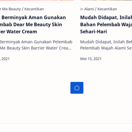
t Berminyak Aman Gunakan
Mudah Didapat, Inila
mbab Dear Me Beauty Skin
Bahan Pelembab Waj
ier Water Cream
Sehari-Hari
t Berminyak Aman Gunakan Pelembab
Mudah Didapat, Inilah B
e Beauty Skin Barrier Water Cream
Pelembab Wajah Alami Sehari-
ah satu masalah kulit yang sering
seorang wanita kecantika
antui ialah kulit bermin…
khususnya wajah merupa
kewaji…