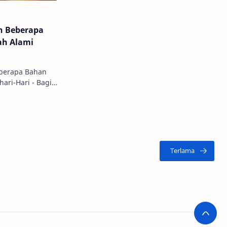
h Beberapa
ah Alami
eberapa Bahan
Hari - Bagi
n paras
kan sebuah