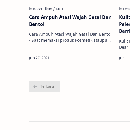
Cara Ampuh Atasi Wajah Gatal Dan
Kuli
Bentol
Pele
Barr
Cara Ampuh Atasi Wajah Gatal Dan Bentol
- Saat memakai produk kosmetik ataupun
Kuli
perawatan wajah yang biasanya akan
Dear M
muncul berbagai macam efek samping…
- Sal
mengh