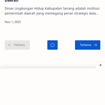
Daerah
Dinas Lingkungan Hidup Kabupaten Serang adalah institusi
pemerintah daerah yang memegang peran strategis dalam
menjaga kualitas lingkungan hidup di w…
©
2026
‧
Tagar Berita - Blog Kecantikan dan Perawatan
. All rig