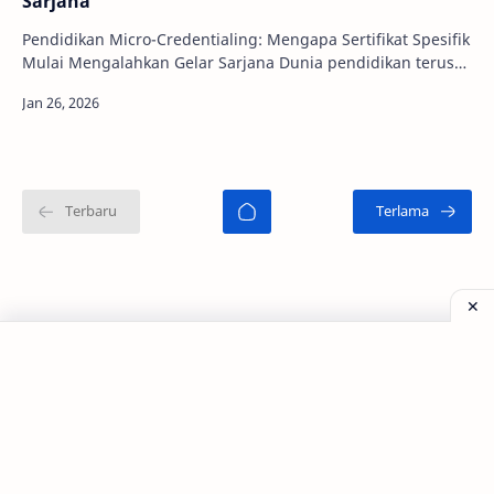
Sarjana
Pendidikan Micro-Credentialing: Mengapa Sertifikat Spesifik
Mulai Mengalahkan Gelar Sarjana Dunia pendidikan terus
berkembang. Dulu, …
©
2026
‧
Tagar Berita - Blog Kecantikan dan Perawatan
. All rig