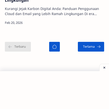
Lingkungan
Kurangi Jejak Karbon Digital Anda: Panduan Penggunaan
Cloud dan Email yang Lebih Ramah Lingkungan Di era
digital ini, kita semakin be…
©
2026
‧
Tagar Berita - Blog Kecantikan dan Perawatan
. All rig