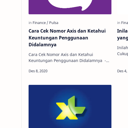
Cara Cek Nomor Axis dan Ketahui
Inil
Keuntungan Penggunaan
yan
Didalamnya
Inila
Cukup
Cara Cek Nomor Axis dan Ketahui
provi
Keuntungan Penggunaan Didalamnya -
memil
Axis merupakan salah satu provider atau
produk layanan berupa telekomunikasi XL
A…