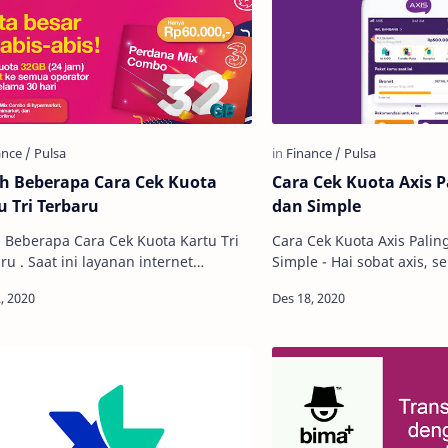
ah Beberapa Cara Cek Kuota
Cara Cek Kuota Axis 
u Tri Terbaru
dan Simple
h Beberapa Cara Cek Kuota Kartu Tri
Cara Cek Kuota Axis Pali
ru . Saat ini layanan internet
Simple - Hai sobat axis, sebagai pengguna
ng sangat diperlukan untuk
setia kartu axis pernah tid
jang berbagai hal. Nah jika kuota
Anda mengalami kehabis