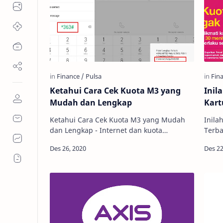
Ketahui Cara Cek Kuota M3 yang
Inil
Mudah dan Lengkap
Kart
Ketahui Cara Cek Kuota M3 yang Mudah
Inila
dan Lengkap - Internet dan kuota
Terba
merupakan dua bagian yang tidak
mema
terpisahkan saat ini, sebab ia telah
menun
menjadi ke…
in…