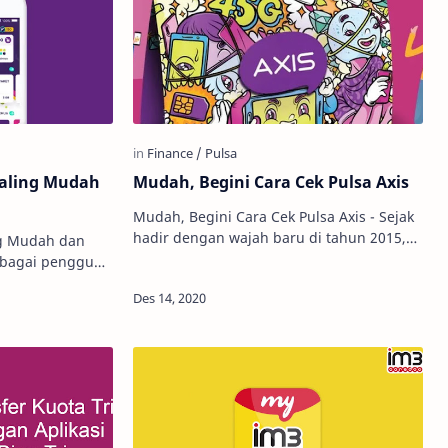
Paling Mudah
Mudah, Begini Cara Cek Pulsa Axis
Mudah, Begini Cara Cek Pulsa Axis - Sejak
hadir dengan wajah baru di tahun 2015,
ng Mudah dan
Axis, anak perusahaan Axiata ini, terus
digunakan para pelanggannya…
ak sih tiba-tiba
an …