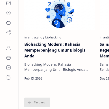
Biohacking Modern: Rahasia
Sain
Memperpanjang Umur Biologis
Rege
Anda
Memp
Biohacking Modern: Rahasia
Sains
Memperpanjang Umur Biologis Anda
Sel 
Pernahkah Anda bertanya-tanya,
Biologis Pernahkah Anda b
mungkinkah kita memperlambat proses
meng
penuaa…