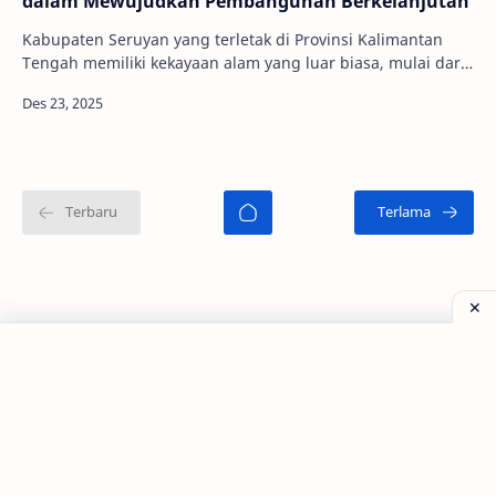
dalam Mewujudkan Pembangunan Berkelanjutan
Kabupaten Seruyan yang terletak di Provinsi Kalimantan
Tengah memiliki kekayaan alam yang luar biasa, mulai dari
kawasan pesisir, aliran sungai yang …
©
2026
‧
Tagar Berita - Blog Kecantikan dan Perawatan
. All rig