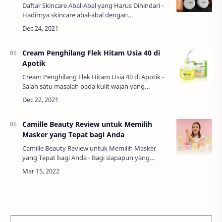
Daftar Skincare Abal-Abal yang Harus Dihindari -
Hadirnya skincare abal-abal dengan
kandungannya yang tidak jelas dan
mengandung banyak merkuri berbahaya cukup
meresahkan masyaraka…
Cream Penghilang Flek Hitam Usia 40 di
Apotik
Cream Penghilang Flek Hitam Usia 40 di Apotik -
Salah satu masalah pada kulit wajah yang
mengganggu adalah flek hitam. Apalagi untuk
wanita usia 40an, biasanya sudah mulai muncul
f…
Camille Beauty Review untuk Memilih
Masker yang Tepat bagi Anda
Camille Beauty Review untuk Memilih Masker
yang Tepat bagi Anda - Bagi siapapun yang
sedang bingung mencari produk perawatan kulit
wajah, perlu mengetahui Camille Beauty review.
De…