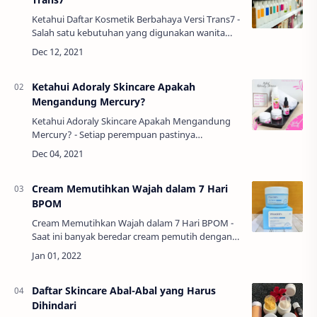
Ketahui Daftar Kosmetik Berbahaya Versi Trans7 -
Salah satu kebutuhan yang digunakan wanita
demi penampilan adalah make up. Bahkan, ada
sebagian pria yang terbiasa menggunakan
kosm…
Ketahui Adoraly Skincare Apakah
Mengandung Mercury?
Ketahui Adoraly Skincare Apakah Mengandung
Mercury? - Setiap perempuan pastinya
memimpikan memiliki wajah yang mulus, putih
dan glowing. Jadi tidak sedikit wanita yang rela
menghab…
Cream Memutihkan Wajah dalam 7 Hari
BPOM
Cream Memutihkan Wajah dalam 7 Hari BPOM -
Saat ini banyak beredar cream pemutih dengan
berbagai macam pilihan yang cukup beragam
sehingga sangat mudah untuk mendapatkan
yang diing…
Daftar Skincare Abal-Abal yang Harus
Dihindari