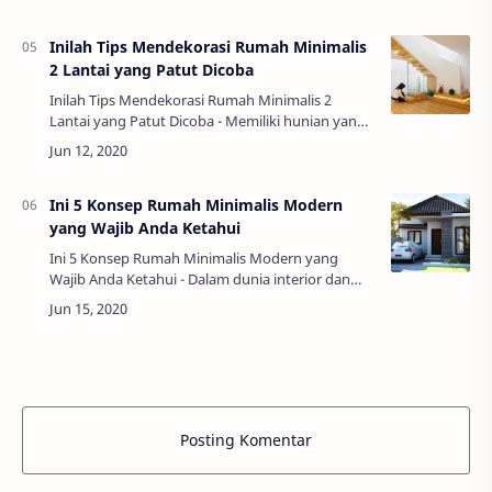
diantaranya semakin banyak orang yang ingin
me-manage keuangan d…
Inilah Tips Mendekorasi Rumah Minimalis
2 Lantai yang Patut Dicoba
Inilah Tips Mendekorasi Rumah Minimalis 2
Lantai yang Patut Dicoba - Memiliki hunian yang
nyaman dan indah tentu menjadi impian setiap
orang. Meski saat ini populasi di Indonesi…
Ini 5 Konsep Rumah Minimalis Modern
yang Wajib Anda Ketahui
Ini 5 Konsep Rumah Minimalis Modern yang
Wajib Anda Ketahui - Dalam dunia interior dan
arsitektur, rumah yang mengusung konsep
minimalis modern sudah bukan menjadi hal baru
lagi. B…
Posting Komentar