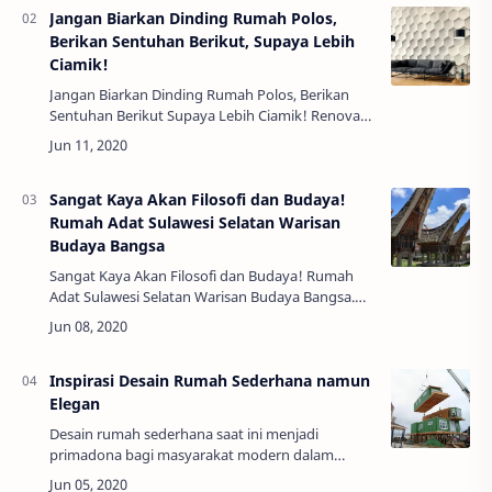
Jangan Biarkan Dinding Rumah Polos,
Berikan Sentuhan Berikut, Supaya Lebih
Ciamik!
Jangan Biarkan Dinding Rumah Polos, Berikan
Sentuhan Berikut Supaya Lebih Ciamik! Renovasi
adalah proyek yang paling menyita tenaga,
emosi dan pikiran. Bayangkan saja, tidak hanya …
Sangat Kaya Akan Filosofi dan Budaya!
Rumah Adat Sulawesi Selatan Warisan
Budaya Bangsa
Sangat Kaya Akan Filosofi dan Budaya! Rumah
Adat Sulawesi Selatan Warisan Budaya Bangsa.
Rumah adat itu merupakan sebuah warisan
kebudayaan yang berasal dari tiap daerah di
seluruh…
Inspirasi Desain Rumah Sederhana namun
Elegan
Desain rumah sederhana saat ini menjadi
primadona bagi masyarakat modern dalam
merancang hunian. Ada banyak alasan,