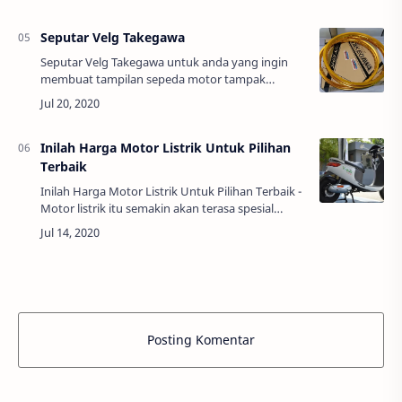
kendaraan atau anda yang bekerja di bengkel t…
Seputar Velg Takegawa
Seputar Velg Takegawa untuk anda yang ingin
membuat tampilan sepeda motor tampak
berbeda dari yang lainnya. Velg merupakan
bagian yang sering dimodifikasi agar tampak
indah dan …
Inilah Harga Motor Listrik Untuk Pilihan
Terbaik
Inilah Harga Motor Listrik Untuk Pilihan Terbaik -
Motor listrik itu semakin akan terasa spesial
ketika usai Pemerintah dari Provinsi DKI Jakarta
telah memberikan sebuah i…
Posting Komentar