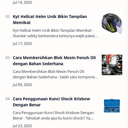
termasuk motor beat keluaran terbaru.
Dibandingkan…
Kyt Hellcat Helm Unik Bikin Tampilan
Memikat
Kyt Hellcat Helm Unik Bikin Tampilan Memikat -
Standar safety berkendara tentunya wajib pakai
helm ya sobat. Selain melindungi organ penting
seperti kepala, helm juga bisa mendukun…
Cara Membersihkan Blok Mesin Penuh Oli
dengan Bahan Sederhana
Cara Membersihkan Blok Mesin Penuh Oli
dengan Bahan Sederhana - Salah satu komponen
penting dalam motor adalah blok silinder. Tidak
seperti namanya, blok silinder justru berbaha…
Cara Penggunaan Kunci Shock Krisbow
Dengan Benar
Cara Penggunaan Kunci Shock Krisbow Dengan
Benar - Tahukah anda apa itu kunci shock? Ya,
bagi anda yang gemar otak atik dan bongkar