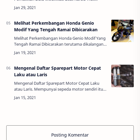
Berikut Ini - Perkembangan dunia otomotif
dengan beragam teknologinya, semakin hari
semakin…
Melihat Perkembangan Honda Genio
Modif Yang Tengah Ramai Dibicarakan
Melihat Perkembangan Honda Genio Modif Yang
Tengah Ramai Dibicarakan terutama dikalangan
anak muda atau milenial penyuka otomotif.
Merupakan salah satu jenis atau type motor yang
d…
Mengenal Daftar Sparepart Motor Cepat
Laku atau Laris
Mengenal Daftar Sparepart Motor Cepat Laku
atau Laris. Mempunyai sepeda motor sendiri itu
sepertinya sangat menyenangkan. Anda bisa
bepergian untuk keliling kota dengan sangat
cepa…
Posting Komentar