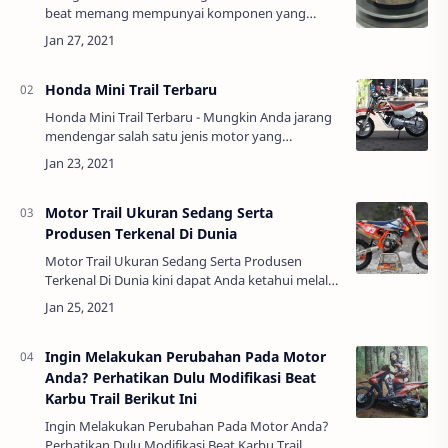
beat memang mempunyai komponen yang
sangat berbeda dengan sebuah motor manual.
Semua komponen yang biasa terdapat di sebuah
motor beat i…
Honda Mini Trail Terbaru
Honda Mini Trail Terbaru - Mungkin Anda jarang
mendengar salah satu jenis motor yang
dikeluarkan oleh pabrikan Honda ini. Namun
kenyataannya, motor ini diproduksi oleh Honda
dan di…
Motor Trail Ukuran Sedang Serta
Produsen Terkenal Di Dunia
Motor Trail Ukuran Sedang Serta Produsen
Terkenal Di Dunia kini dapat Anda ketahui melalui
berbagai media sosial atau pun laman internet.
Bagi Anda yang menyukai motor jenis yang s…
Ingin Melakukan Perubahan Pada Motor
Anda? Perhatikan Dulu Modifikasi Beat
Karbu Trail Berikut Ini
Ingin Melakukan Perubahan Pada Motor Anda?
Perhatikan Dulu Modifikasi Beat Karbu Trail