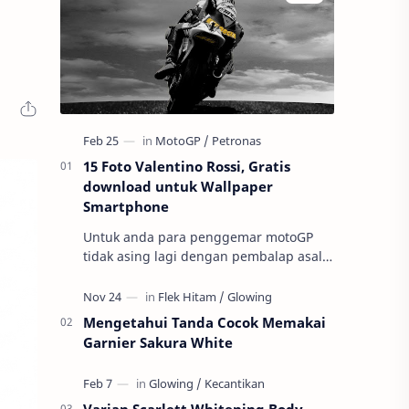
15 Foto Valentino Rossi, Gratis
download untuk Wallpaper
Smartphone
Untuk anda para penggemar motoGP
tidak asing lagi dengan pembalap asal
negeri Italia ini ini yaitu Valnetino Rossi
atau yang sering disebut dengan ju…
Mengetahui Tanda Cocok Memakai
Garnier Sakura White