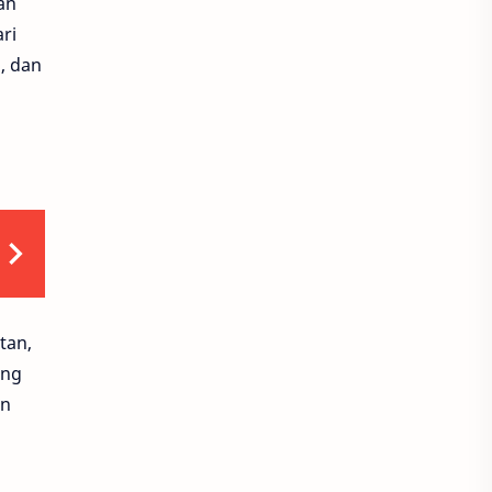
an
Riders
Kesehatan
ri
Honda
Yamaha
, dan
Finance
Scarlett
MotoSport
Facial Wash
Flek Hitam
Jerawat
Toner
Aksesoris
Handbody
BPOM
tan,
ang
Lotion
Moisturizer
an
Motor Matic
Pelembab
perawatan wajah