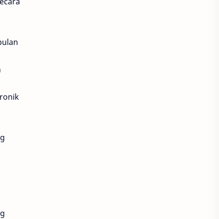
ecara
Essence
Hanasui
Korea
Motor Sport
pulan
Motor bebek
Natasha
n
Peeling
Whitening
ronik
anti aging
fokus
skincare aman
Anti Aging
ng
Biaya perawatan wajah di dokter kecantikan
Blockchain
Bruntusan
Cream Ms Glow
Ducati
ng
Energi
Fabio Quartararo