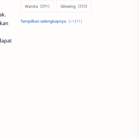
Wanita
Glowing
ak.
Skin Care
Pria
lkan
Otomotif
Motor
dapat
Mobil
Rumah
Properti
Ms Glow
MotoGP
Modifikasi
Serum
Teknologi
Minimalis
Alami
Desain
Indonesia