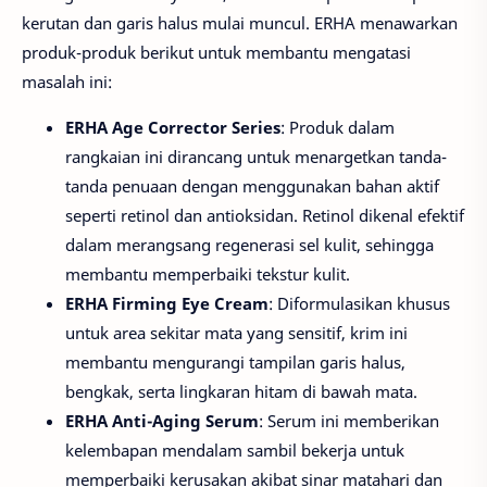
kerutan dan garis halus mulai muncul. ERHA menawarkan
produk-produk berikut untuk membantu mengatasi
masalah ini:
ERHA Age Corrector Series
: Produk dalam
rangkaian ini dirancang untuk menargetkan tanda-
tanda penuaan dengan menggunakan bahan aktif
seperti retinol dan antioksidan. Retinol dikenal efektif
dalam merangsang regenerasi sel kulit, sehingga
membantu memperbaiki tekstur kulit.
ERHA Firming Eye Cream
: Diformulasikan khusus
untuk area sekitar mata yang sensitif, krim ini
membantu mengurangi tampilan garis halus,
bengkak, serta lingkaran hitam di bawah mata.
ERHA Anti-Aging Serum
: Serum ini memberikan
kelembapan mendalam sambil bekerja untuk
memperbaiki kerusakan akibat sinar matahari dan