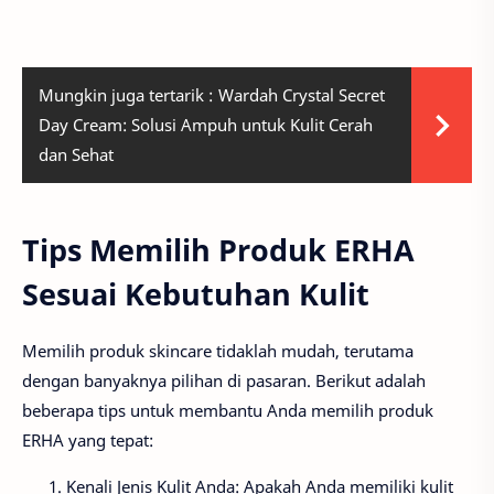
Mungkin juga tertarik :
Wardah Crystal Secret
Day Cream: Solusi Ampuh untuk Kulit Cerah
dan Sehat
Tips Memilih Produk ERHA
Sesuai Kebutuhan Kulit
Memilih produk skincare tidaklah mudah, terutama
dengan banyaknya pilihan di pasaran. Berikut adalah
beberapa tips untuk membantu Anda memilih produk
ERHA yang tepat:
Kenali Jenis Kulit Anda: Apakah Anda memiliki kulit