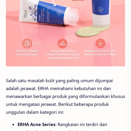
Salah satu masalah kulit yang paling umum dijumpai
adalah jerawat. ERHA memahami kebutuhan ini dan
menawarkan berbagai produk yang diformulasikan khusus
untuk mengatasi jerawat. Berikut beberapa produk
unggulan dalam kategori ini:
ERHA Acne Series
: Rangkaian ini terdiri dari