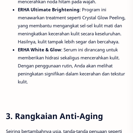
mencerahkan noda hitam pada wajah.
ERHA Ultimate Brightening
: Program ini
menawarkan treatment seperti Crystal Glow Peeling,
yang membantu mengangkat sel-sel kulit mati dan
meningkatkan kecerahan kulit secara keseluruhan.
Hasilnya, kulit tampak lebih segar dan bercahaya.
ERHA White & Glow
: Serum ini dirancang untuk
memberikan hidrasi sekaligus mencerahkan kulit.
Dengan penggunaan rutin, Anda akan melihat
peningkatan signifikan dalam kecerahan dan tekstur
kulit.
3. Rangkaian Anti-Aging
Seiring bertambahnya usia, tanda-tanda penuaan seperti