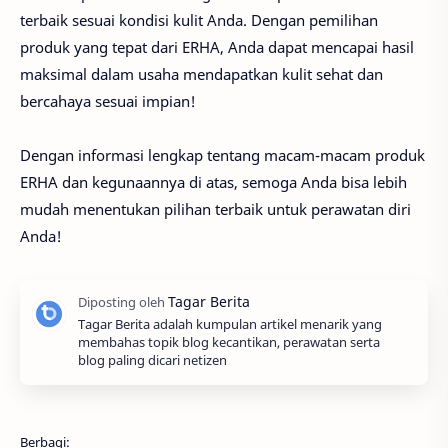
terbaik sesuai kondisi kulit Anda. Dengan pemilihan
produk yang tepat dari ERHA, Anda dapat mencapai hasil
maksimal dalam usaha mendapatkan kulit sehat dan
bercahaya sesuai impian!
Dengan informasi lengkap tentang macam-macam produk
ERHA dan kegunaannya di atas, semoga Anda bisa lebih
mudah menentukan pilihan terbaik untuk perawatan diri
Anda!
Tagar Berita adalah kumpulan artikel menarik yang
membahas topik blog kecantikan, perawatan serta
blog paling dicari netizen