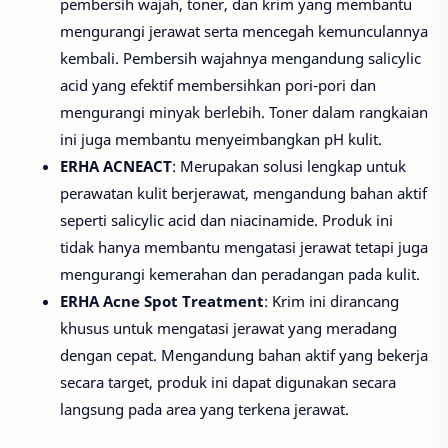
pembersih wajah, toner, dan krim yang membantu
mengurangi jerawat serta mencegah kemunculannya
kembali. Pembersih wajahnya mengandung salicylic
acid yang efektif membersihkan pori-pori dan
mengurangi minyak berlebih. Toner dalam rangkaian
ini juga membantu menyeimbangkan pH kulit.
ERHA ACNEACT
: Merupakan solusi lengkap untuk
perawatan kulit berjerawat, mengandung bahan aktif
seperti salicylic acid dan niacinamide. Produk ini
tidak hanya membantu mengatasi jerawat tetapi juga
mengurangi kemerahan dan peradangan pada kulit.
ERHA Acne Spot Treatment
: Krim ini dirancang
khusus untuk mengatasi jerawat yang meradang
dengan cepat. Mengandung bahan aktif yang bekerja
secara target, produk ini dapat digunakan secara
langsung pada area yang terkena jerawat.