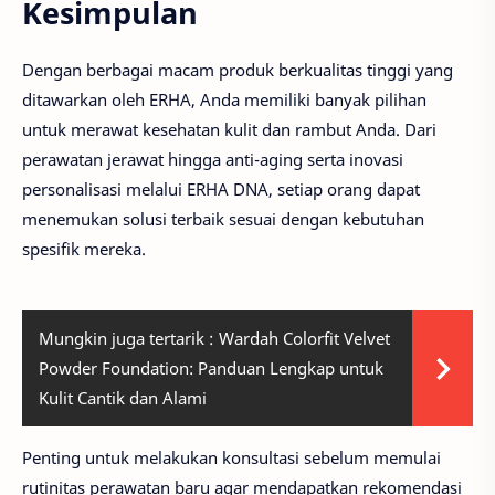
Kesimpulan
Dengan berbagai macam produk berkualitas tinggi yang
ditawarkan oleh ERHA, Anda memiliki banyak pilihan
untuk merawat kesehatan kulit dan rambut Anda. Dari
perawatan jerawat hingga anti-aging serta inovasi
personalisasi melalui ERHA DNA, setiap orang dapat
menemukan solusi terbaik sesuai dengan kebutuhan
spesifik mereka.
Mungkin juga tertarik :
Wardah Colorfit Velvet
Powder Foundation: Panduan Lengkap untuk
Kulit Cantik dan Alami
Penting untuk melakukan konsultasi sebelum memulai
rutinitas perawatan baru agar mendapatkan rekomendasi