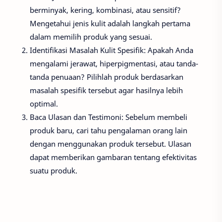
berminyak, kering, kombinasi, atau sensitif?
Mengetahui jenis kulit adalah langkah pertama
dalam memilih produk yang sesuai.
Identifikasi Masalah Kulit Spesifik: Apakah Anda
mengalami jerawat, hiperpigmentasi, atau tanda-
tanda penuaan? Pilihlah produk berdasarkan
masalah spesifik tersebut agar hasilnya lebih
optimal.
Baca Ulasan dan Testimoni: Sebelum membeli
produk baru, cari tahu pengalaman orang lain
dengan menggunakan produk tersebut. Ulasan
dapat memberikan gambaran tentang efektivitas
suatu produk.