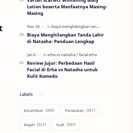
Varian Scarlett Whitening Body
Lotion beserta Manfaatnya Masing-
Masing
t
Biaya Menghilangkan Tanda Lahir
di Natasha: Panduan Lengkap
Review Jujur: Perbedaan Hasil
Facial di Erha vs Natasha untuk
Kulit Komedo
Labels
Kecantikan
Perawatan
Wajah
Kulit