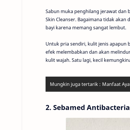
Sabun muka penghilang jerawat dan b
Skin Cleanser. Bagaimana tidak akan 
bayi karena memang sangat lembut.
Untuk pria sendiri, kulit jenis apapun
efek melembabkan dan akan melindun
kulit wajah. Satu lagi, kecil kemungki
Mungkin juga tertarik :
Manfaat Aya
2. Sebamed Antibacteri