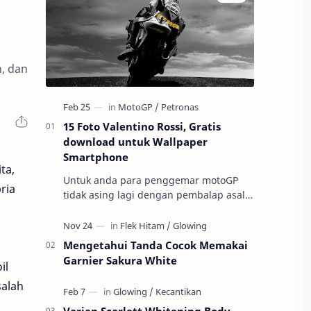
, dan
15 Foto Valentino Rossi, Gratis
download untuk Wallpaper
Smartphone
ta,
Untuk anda para penggemar motoGP
ria
tidak asing lagi dengan pembalap asal
negeri Italia ini ini yaitu Valnetino Rossi
atau yang sering disebut dengan ju…
Mengetahui Tanda Cocok Memakai
Garnier Sakura White
il
salah