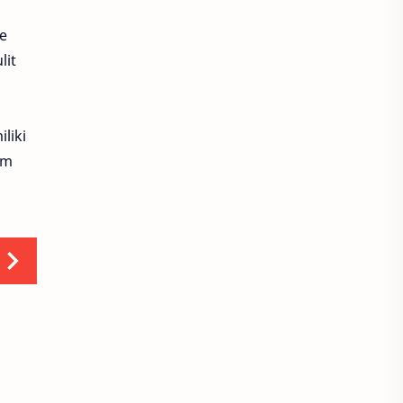
Riders
Kesehatan
e
Honda
Yamaha
lit
Finance
Scarlett
MotoSport
Facial Wash
liki
am
Flek Hitam
Jerawat
Toner
Aksesoris
Handbody
BPOM
Lotion
Moisturizer
Motor Matic
Pelembab
perawatan wajah