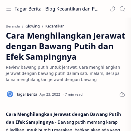
Tagar Berita - Blog Kecantikan dan Perawatan
Glowing
Kecantikan
Beranda
Cara Menghilangkan Jerawat
dengan Bawang Putih dan
Efek Sampingnya
Review bawang putih untuk jerawat, Cara menghilangkan
jerawat dengan bawang putih dalam satu malam, Berapa
lama menghilangkan jerawat dengan bawang
7 min read
Cara Menghilangkan Jerawat dengan Bawang Putih
dan Efek Sampingnya
- Bawang putih memang kerap
dijadikan untuk bumbu masakan, bahkan akan ada yang