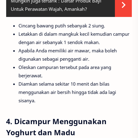
Mungkin juga tertarik :
Daftar Produk Bayi
Untuk Perawatan Wajah, Amankah?
Cincang bawang putih sebanyak 2 siung.
Letakkan di dalam mangkuk kecil kemudian campur
dengan air sebanyak 1 sendok makan.
Apabila Anda memiliki air mawar, maka boleh
digunakan sebagai pengganti air.
Oleskan campuran tersebut pada area yang
berjerawat.
Diamkan selama sekitar 10 menit dan bilas
menggunakan air bersih hingga tidak ada lagi
sisanya.
4. Dicampur Menggunakan
Yoghurt dan Madu