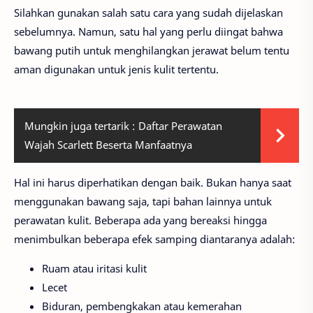
Silahkan gunakan salah satu cara yang sudah dijelaskan
sebelumnya. Namun, satu hal yang perlu diingat bahwa
bawang putih untuk menghilangkan jerawat belum tentu
aman digunakan untuk jenis kulit tertentu.
Mungkin juga tertarik :
Daftar Perawatan
Wajah Scarlett Beserta Manfaatnya
Hal ini harus diperhatikan dengan baik. Bukan hanya saat
menggunakan bawang saja, tapi bahan lainnya untuk
perawatan kulit. Beberapa ada yang bereaksi hingga
menimbulkan beberapa efek samping diantaranya adalah:
Ruam atau iritasi kulit
Lecet
Biduran, pembengkakan atau kemerahan