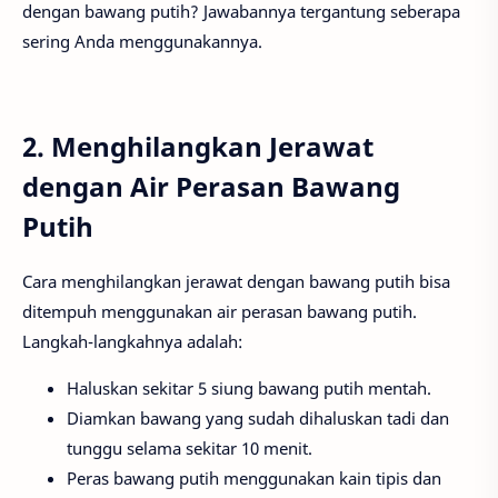
dengan bawang putih? Jawabannya tergantung seberapa
sering Anda menggunakannya.
2. Menghilangkan Jerawat
dengan Air Perasan Bawang
Putih
Cara menghilangkan jerawat dengan bawang putih bisa
ditempuh menggunakan air perasan bawang putih.
Langkah-langkahnya adalah:
Haluskan sekitar 5 siung bawang putih mentah.
Diamkan bawang yang sudah dihaluskan tadi dan
tunggu selama sekitar 10 menit.
Peras bawang putih menggunakan kain tipis dan