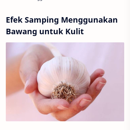
Efek Samping Menggunakan
Bawang untuk Kulit