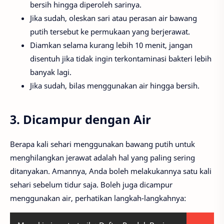
bersih hingga diperoleh sarinya.
Jika sudah, oleskan sari atau perasan air bawang
putih tersebut ke permukaan yang berjerawat.
Diamkan selama kurang lebih 10 menit, jangan
disentuh jika tidak ingin terkontaminasi bakteri lebih
banyak lagi.
Jika sudah, bilas menggunakan air hingga bersih.
3. Dicampur dengan Air
Berapa kali sehari menggunakan bawang putih untuk
menghilangkan jerawat adalah hal yang paling sering
ditanyakan. Amannya, Anda boleh melakukannya satu kali
sehari sebelum tidur saja. Boleh juga dicampur
menggunakan air, perhatikan langkah-langkahnya: