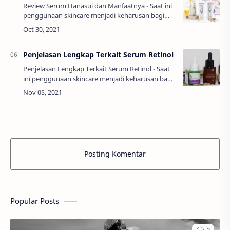
Review Serum Hanasui dan Manfaatnya - Saat ini
penggunaan skincare menjadi keharusan bagi
semua orang, entah itu laki-laki ataupun
perempuan. Dengan menggunakan skincare,
kulit waj…
Penjelasan Lengkap Terkait Serum Retinol
Penjelasan Lengkap Terkait Serum Retinol - Saat
ini penggunaan skincare menjadi keharusan bagi
semua orang, entah itu laki-laki ataupun
perempuan. Banyak manfaat saat Anda
mengguna…
Posting Komentar
Popular Posts