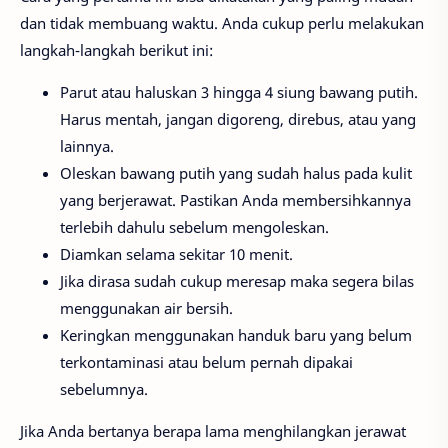
dan tidak membuang waktu. Anda cukup perlu melakukan
langkah-langkah berikut ini:
Parut atau haluskan 3 hingga 4 siung bawang putih.
Harus mentah, jangan digoreng, direbus, atau yang
lainnya.
Oleskan bawang putih yang sudah halus pada kulit
yang berjerawat. Pastikan Anda membersihkannya
terlebih dahulu sebelum mengoleskan.
Diamkan selama sekitar 10 menit.
Jika dirasa sudah cukup meresap maka segera bilas
menggunakan air bersih.
Keringkan menggunakan handuk baru yang belum
terkontaminasi atau belum pernah dipakai
sebelumnya.
Jika Anda bertanya berapa lama menghilangkan jerawat