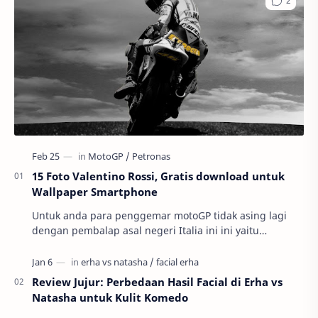
15 Foto Valentino Rossi, Gratis download untuk
Wallpaper Smartphone
Untuk anda para penggemar motoGP tidak asing lagi
dengan pembalap asal negeri Italia ini ini yaitu
Valnetino Rossi atau yang sering disebut dengan ju…
Review Jujur: Perbedaan Hasil Facial di Erha vs
Natasha untuk Kulit Komedo