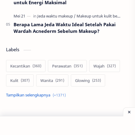
untuk Energi Maksimal
Berapa Lama Jeda Waktu Ideal Setelah Pakai
Wardah Acnederm Sebelum Makeup?
Labels
Kecantikan
Perawatan
Wajah
Kulit
Wanita
Glowing
Skin Care
Pria
Otomotif
Motor
Mobil
Rumah
Properti
Ms Glow
MotoGP