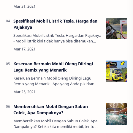
sebagian besar pasti berpendapat bahwa istilah
smart car adalah mobil yang pintar dengan…
Spesifikasi Mobil Listrik Tesla, Harga dan
Pajaknya
Spesifikasi Mobil Listrik Tesla, Harga dan Pajaknya
- Mobil listrik kini tidak hanya bisa ditemukan
dalam cerita fiksi ilmiah saja. Saat ini, sudah
banyak mobil yang menggunakan te…
Keseruan Bermain Mobil Oleng Diiringi
Lagu Remix yang Menarik
Keseruan Bermain Mobil Oleng Diiringi Lagu
Remix yang Menarik - Apa yang Anda pikirkan
ketika melihat ada mobil yang oleng? Terlebih
lagi jika yang oleng tersebut adalah mobil truk…
Membersihkan Mobil Dengan Sabun
Colek, Apa Dampaknya?
Membersihkan Mobil Dengan Sabun Colek, Apa
Dampaknya? Ketika kita memiliki mobil, tentu
saja harus paham cara merawat dan mencucinya.