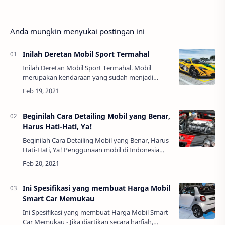
Anda mungkin menyukai postingan ini
Inilah Deretan Mobil Sport Termahal
Inilah Deretan Mobil Sport Termahal. Mobil
merupakan kendaraan yang sudah menjadi
kebutuhan sekunder banyak orang. Hampir di
setiap rumah sudah terdapat minimal satu buah
mobil. Ti…
Beginilah Cara Detailing Mobil yang Benar,
Harus Hati-Hati, Ya!
Beginilah Cara Detailing Mobil yang Benar, Harus
Hati-Hati, Ya! Penggunaan mobil di Indonesia
sangatlah banyak. Tidak heran jika setiap ada
inovasi terbaru, banyak orang yang langs…
Ini Spesifikasi yang membuat Harga Mobil
Smart Car Memukau
Ini Spesifikasi yang membuat Harga Mobil Smart
Car Memukau - Jika diartikan secara harfiah,