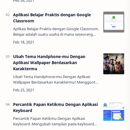
Tentunya hal ini dilakukan supaya bisa memu…
Aplikasi Belajar Praktis dengan Google
Classroom
Aplikasi Belajar Praktis dengan Google Classroom.
Belajar adalah suatu usaha di mana seseorang
memiliki kesadaran diri mengenai kemampuan
dan potensi yang dimiliki guna meningkatka…
Ubah Tema Handphone-mu Dengan
Aplikasi Wallpaper Berdasarkan
Karaktermu
Ubah Tema Handphone-mu Dengan Aplikasi
Wallpaper Berdasarkan Karaktermu! Menggonta-
ganti berbagai bentuk serta gambar di
handphone kamu sudah bukan hal yang asing
lagi. Saat ini te…
Percantik Papan Ketikmu Dengan Aplikasi
Keyboard
Percantik Papan Ketikmu Dengan Aplikasi
Keyboard. Mengubah tampilan pada keyboard
saat ini bukan lagi hal asing. Banyak anak muda