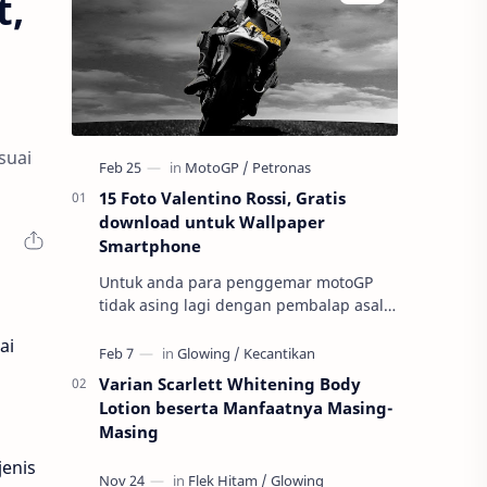
t,
suai
15 Foto Valentino Rossi, Gratis
download untuk Wallpaper
Smartphone
Untuk anda para penggemar motoGP
tidak asing lagi dengan pembalap asal
negeri Italia ini ini yaitu Valnetino Rossi
ai
atau yang sering disebut dengan ju…
Varian Scarlett Whitening Body
Lotion beserta Manfaatnya Masing-
Masing
jenis