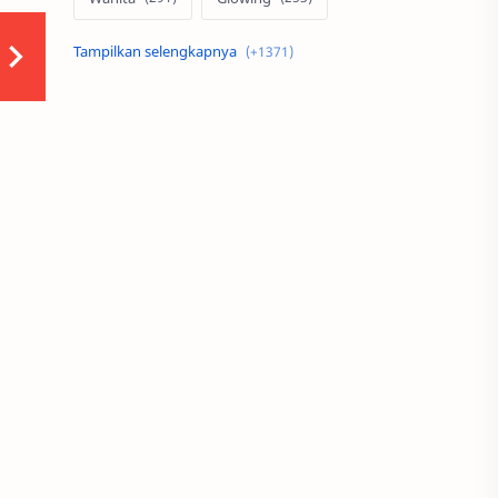
Skin Care
Pria
Otomotif
Motor
Mobil
Rumah
Properti
Ms Glow
MotoGP
Modifikasi
Serum
Teknologi
Minimalis
Alami
Desain
Indonesia
Riders
Kesehatan