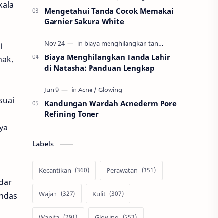
kala
Mengetahui Tanda Cocok Memakai
Garnier Sakura White
i
Biaya Menghilangkan Tanda Lahir
nak.
di Natasha: Panduan Lengkap
suai
Kandungan Wardah Acnederm Pore
Refining Toner
ya
Labels
Kecantikan
Perawatan
ndar
Wajah
Kulit
ndasi
Wanita
Glowing