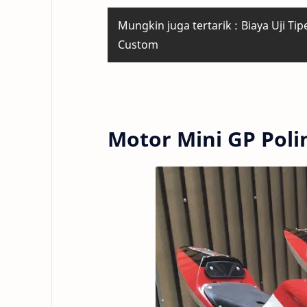
Mungkin juga tertarik :
Biaya Uji Ti
Custom
Motor Mini GP Poli