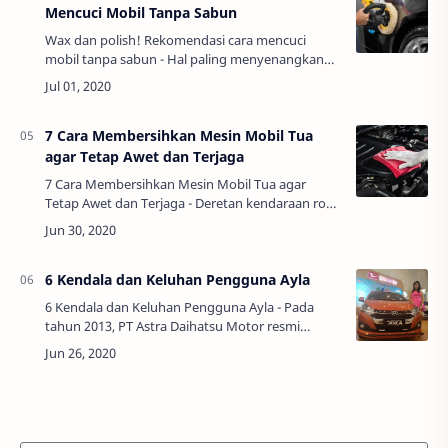
Mencuci Mobil Tanpa Sabun
Wax dan polish! Rekomendasi cara mencuci
mobil tanpa sabun - Hal paling menyenangkan
saat memiliki mobil adalah melihatnya tetap
bersih dan mulus. Saat mobil terlihat kotor,
rasany…
7 Cara Membersihkan Mesin Mobil Tua
agar Tetap Awet dan Terjaga
7 Cara Membersihkan Mesin Mobil Tua agar
Tetap Awet dan Terjaga - Deretan kendaraan roda
empat versi terbaru yang bertengger di berbagai
showroom akan mencuri perhatian siapa saja …
6 Kendala dan Keluhan Pengguna Ayla
6 Kendala dan Keluhan Pengguna Ayla - Pada
tahun 2013, PT Astra Daihatsu Motor resmi
merilis Ayla di Indonesia. bermain di segmen
LCGC (Low Cost Green Car) membuat mobil Ayla
ba…