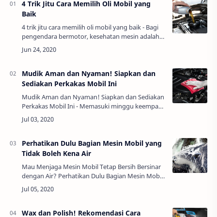
4 Trik Jitu Cara Memilih Oli Mobil yang
Baik
4 trik jitu cara memilih oli mobil yang baik - Bagi
pengendara bermotor, kesehatan mesin adalah
hal utama yang harus diperhatikan. Begitupun
dengan komponen sparepartnya. Gak mau k…
Mudik Aman dan Nyaman! Siapkan dan
Sediakan Perkakas Mobil Ini
Mudik Aman dan Nyaman! Siapkan dan Sediakan
Perkakas Mobil Ini - Memasuki minggu keempat
Ramadhan tentunya sudah banyak masyarakat
yang mempersiapkan segala hal untuk mudik
atau pu…
Perhatikan Dulu Bagian Mesin Mobil yang
Tidak Boleh Kena Air
Mau Menjaga Mesin Mobil Tetap Bersih Bersinar
dengan Air? Perhatikan Dulu Bagian Mesin Mobil
yang Tidak Boleh Kena Air - Pada sebuah
kendaraan bermotor, mesin adalah komponen
pe…
Wax dan Polish! Rekomendasi Cara