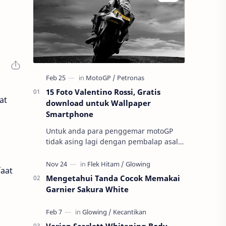
15 Foto Valentino Rossi, Gratis
at
download untuk Wallpaper
Smartphone
Untuk anda para penggemar motoGP
tidak asing lagi dengan pembalap asal
negeri Italia ini ini yaitu Valnetino Rossi
atau yang sering disebut dengan ju…
faat
Mengetahui Tanda Cocok Memakai
Garnier Sakura White