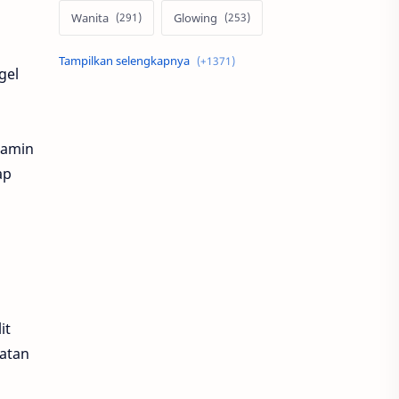
Wanita
Glowing
Skin Care
Pria
gel
Otomotif
Motor
Mobil
Rumah
tamin
ap
Properti
Ms Glow
MotoGP
Modifikasi
Serum
Teknologi
Minimalis
Alami
it
gatan
Desain
Indonesia