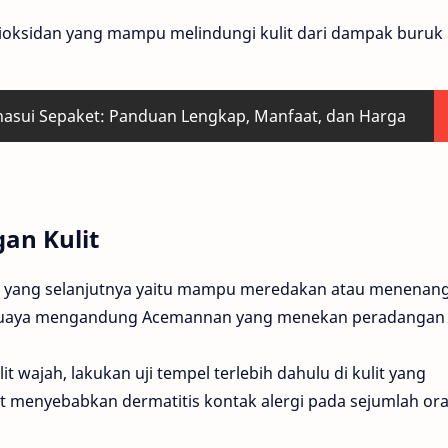
ioksidan yang mampu melindungi kulit dari dampak buruk
nasui Sepaket: Panduan Lengkap, Manfaat, dan Harga
an Kulit
an yang selanjutnya yaitu mampu meredakan atau menenan
h buaya mengandung Acemannan yang menekan peradangan k
 wajah, lakukan uji tempel terlebih dahulu di kulit yang
t menyebabkan dermatitis kontak alergi pada sejumlah or