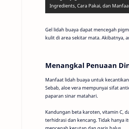
Ingredients, Cara Pakai, dan Manfa
Gel lidah buaya dapat mencegah pig
kulit di area sekitar mata. Akibatnya,
Menangkal Penuaan Din
Manfaat lidah buaya untuk kecantika
Sebab, aloe vera mempunyai sifat an
paparan sinar matahari.
Kandungan beta karoten, vitamin C, d
terhidrasi dan kencang. Tidak hanya 
mencegah kerutan dan garis halus.