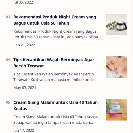
Indonesia yang memiliki banyak pengguna. Salah
…
Rekomendasi Produk Night Cream yang
Bagus untuk Usia 50 Tahun
Rekomendasi Produk Night Cream yang Bagus
untuk Usia 50 Tahun - Saat ini, ada banyak pilihan
produk night cream yang bagus untuk usia 50
tahun, sehingga Anda tidak perlu khawatir k…
Tips Kecantikan Wajah Berminyak Agar
Bersih Terawat
Tips Kecantikan Wajah Berminyak Agar Bersih
Terawat - Kulit wajah manusia memiliki kondisi
yang berbeda-beda tergantung kondisi tubuh
maupun kondisi alami dari wajah pemiliknya. Se…
Cream Siang Malam untuk Usia 40 Tahun
Keatas
Cream Siang Malam untuk Usia 40 Tahun Keatas -
Setiap wanita ingin tampak lebih muda dan
segar, bebas dari tanda-tanda penuaan. Untuk