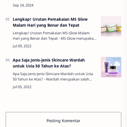
populer di Indonesia. Dengan harga yang
terjangkau, banyak orang tertarik untuk
mencoba krim …
Lengkap! Urutan Pemakaian MS Glow
Malam Hari yang Benar dan Tepat
Lengkap! Urutan Pemakaian MS Glow Malam
Hari yang Benar dan Tepat - MS Glow merupakan
salah satu merek skincare yang memiliki berbagai
variasi dan sudah digunakan oleh banyak orang…
Apa Saja Jenis-jenis Skincare Wardah
untuk Usia 50 Tahun ke Atas?
Apa Saja Jenis-jenis Skincare Wardah untuk Usia
50 Tahun ke Atas? - Wardah merupakan salah
satu produk kecantikan atau skincare asal
Indonesia yang memiliki banyak pengguna. Salah
…
Posting Komentar