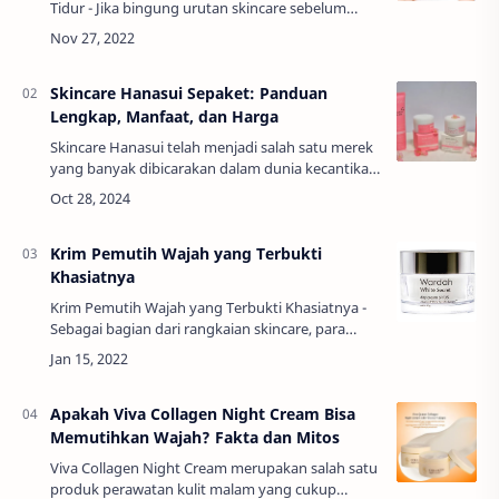
Tidur - Jika bingung urutan skincare sebelum
tidur, berikut akan dijelaskan langkah-langkah
perawatan wajah sebelum tidur. Urutan skincare
h…
Skincare Hanasui Sepaket: Panduan
Lengkap, Manfaat, dan Harga
Skincare Hanasui telah menjadi salah satu merek
yang banyak dibicarakan dalam dunia kecantikan
di Indonesia. Dengan berbagai produk yang
tersedia dalam satu paket, Hanasui menawark…
Krim Pemutih Wajah yang Terbukti
Khasiatnya
Krim Pemutih Wajah yang Terbukti Khasiatnya -
Sebagai bagian dari rangkaian skincare, para
wanita biasanya membutuhkan krim pemutih
wajah yang terbukti khasiatnya dan bisa
menunjuk…
Apakah Viva Collagen Night Cream Bisa
Memutihkan Wajah? Fakta dan Mitos
Viva Collagen Night Cream merupakan salah satu
produk perawatan kulit malam yang cukup