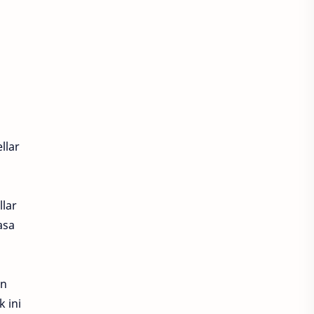
Essence
Hanasui
Korea
Motor Sport
Motor bebek
Natasha
Peeling
Whitening
anti aging
fokus
llar
skincare aman
Anti Aging
lar
Biaya perawatan wajah di dokter kecantikan
asa
Blockchain
Bruntusan
Cream Ms Glow
Ducati
an
 ini
Energi
Fabio Quartararo