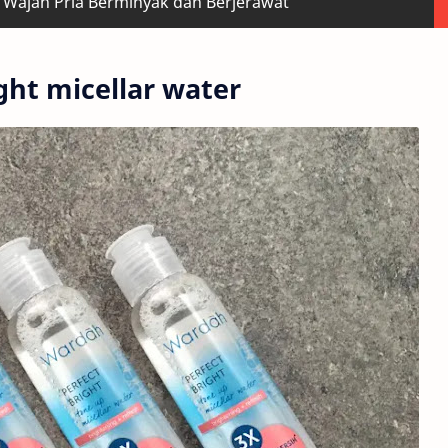
 Wajah Pria Berminyak dan Berjerawat
ght micellar water