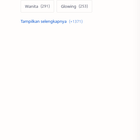
Wanita
Glowing
Skin Care
Pria
Otomotif
Motor
Mobil
Rumah
Properti
Ms Glow
MotoGP
Modifikasi
Serum
Teknologi
Minimalis
Alami
Desain
Indonesia