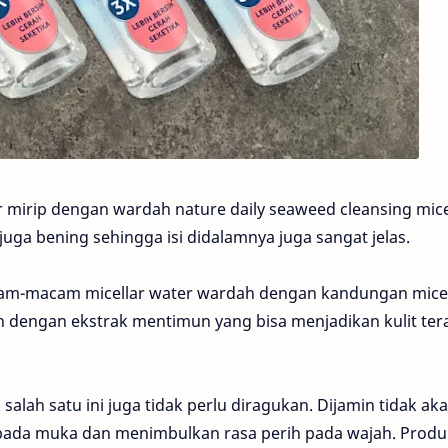
irip dengan wardah nature daily seaweed cleansing mice
uga bening sehingga isi didalamnya juga sangat jelas.
cam-macam micellar water wardah dengan kandungan micel
dengan ekstrak mentimun yang bisa menjadikan kulit ter
k salah satu ini juga tidak perlu diragukan. Dijamin tidak ak
da muka dan menimbulkan rasa perih pada wajah. Produk