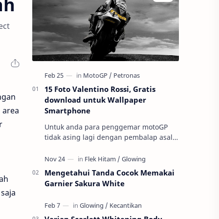
ah
ect
15 Foto Valentino Rossi, Gratis
angan
download untuk Wallpaper
 area
Smartphone
r
Untuk anda para penggemar motoGP
tidak asing lagi dengan pembalap asal
negeri Italia ini ini yaitu Valnetino Rossi
atau yang sering disebut dengan ju…
Mengetahui Tanda Cocok Memakai
jah
Garnier Sakura White
saja