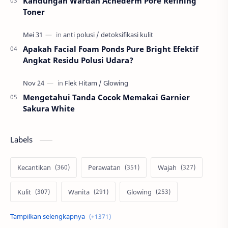
Kandungan Wardah Acnederm Pore Refining
Toner
Apakah Facial Foam Ponds Pure Bright Efektif
Angkat Residu Polusi Udara?
Mengetahui Tanda Cocok Memakai Garnier
Sakura White
Labels
Kecantikan
Perawatan
Wajah
Kulit
Wanita
Glowing
Skin Care
Pria
Otomotif