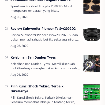
Spesifikasi Rockford Fosgate P300 12 - Mobil
merupakan kendaraan yang bisa
menggambarkan kesuksesan yang Anda miliki.
Tentunya tidak hanya memiliki mobil untuk
sebuah kendaraan …
Review Subwoofer Pioneer Ts Sw2002D2
Review Subwoofer Pioneer Ts Sw2002D2 - Sudah
bukan menjadi rahasia lagi jika sekarang ini orang
lebih memilih untuk menggunakan subwoofer
atau speaker bass yang memiliki frekuensi …
Kelebihan Ban Dunlop Tyres
Kelebihan Ban Dunlop Tyres - Memiliki sebuah
mobil tentunya mengharuskan Anda untuk selalu
melakukan perawatan terhadap mobil Anda.
Sebab selain menjaga kenyamanan ketika
berken…
Pilih Kunci Shock Tekiro, Terbaik
Dikelasnya
Pilih Kunci Shock Tekiro, Terbaik Dikelasnya -
Sebelum membahas lebih jauh tentang tekiro,