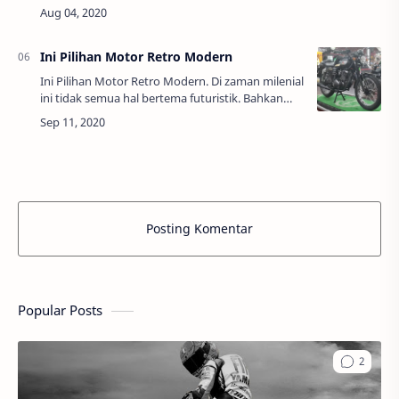
ada baiknya anda mengetahui dulu apa itu kunci
shock dan fungsinya. Pada dasarnya kunc…
Ini Pilihan Motor Retro Modern
Ini Pilihan Motor Retro Modern. Di zaman milenial
ini tidak semua hal bertema futuristik. Bahkan
belakangan ini tema-tema klasik kini mulai
disukai. Tema Retro kini juga banyak dip…
Posting Komentar
Popular Posts