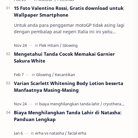
15 Foto Valentino Rossi, Gratis download untuk
Wallpaper Smartphone
Untuk anda para penggemar motoGP tidak asing lagi
dengan pembalap asal negeri Italia ini ini yaitu
Valnetino Rossi atau yang sering disebut dengan ju…
Mengetahui Tanda Cocok Memakai Garnier
Sakura White
Varian Scarlett Whitening Body Lotion beserta
Manfaatnya Masing-Masing
Biaya Menghilangkan Tanda Lahir di Natasha:
Panduan Lengkap