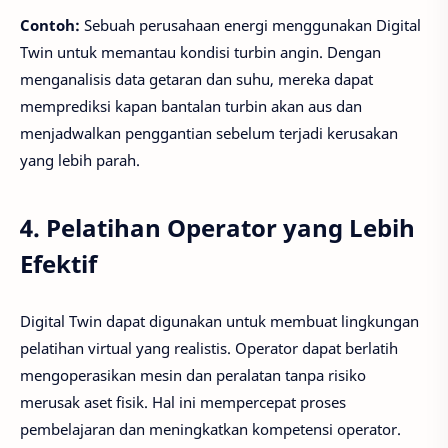
Contoh:
Sebuah perusahaan energi menggunakan Digital
Twin untuk memantau kondisi turbin angin. Dengan
menganalisis data getaran dan suhu, mereka dapat
memprediksi kapan bantalan turbin akan aus dan
menjadwalkan penggantian sebelum terjadi kerusakan
yang lebih parah.
4. Pelatihan Operator yang Lebih
Efektif
Digital Twin dapat digunakan untuk membuat lingkungan
pelatihan virtual yang realistis. Operator dapat berlatih
mengoperasikan mesin dan peralatan tanpa risiko
merusak aset fisik. Hal ini mempercepat proses
pembelajaran dan meningkatkan kompetensi operator.