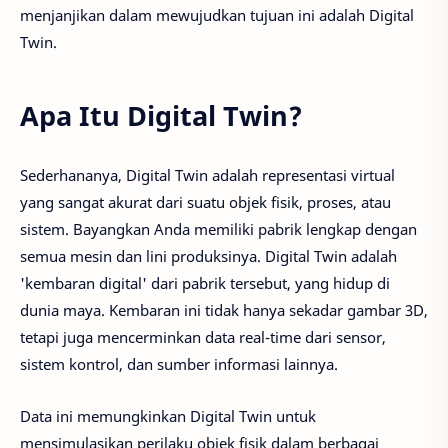
menjanjikan dalam mewujudkan tujuan ini adalah Digital
Twin.
Apa Itu Digital Twin?
Sederhananya, Digital Twin adalah representasi virtual
yang sangat akurat dari suatu objek fisik, proses, atau
sistem. Bayangkan Anda memiliki pabrik lengkap dengan
semua mesin dan lini produksinya. Digital Twin adalah
'kembaran digital' dari pabrik tersebut, yang hidup di
dunia maya. Kembaran ini tidak hanya sekadar gambar 3D,
tetapi juga mencerminkan data real-time dari sensor,
sistem kontrol, dan sumber informasi lainnya.
Data ini memungkinkan Digital Twin untuk
mensimulasikan perilaku objek fisik dalam berbagai