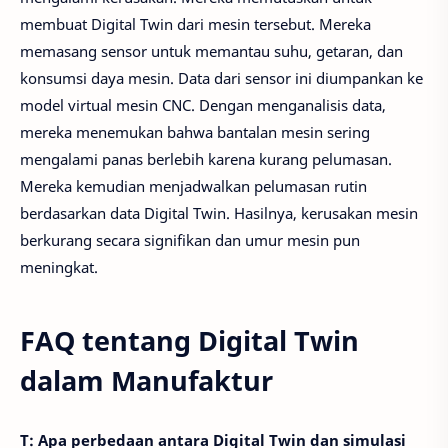
membuat Digital Twin dari mesin tersebut. Mereka
memasang sensor untuk memantau suhu, getaran, dan
konsumsi daya mesin. Data dari sensor ini diumpankan ke
model virtual mesin CNC. Dengan menganalisis data,
mereka menemukan bahwa bantalan mesin sering
mengalami panas berlebih karena kurang pelumasan.
Mereka kemudian menjadwalkan pelumasan rutin
berdasarkan data Digital Twin. Hasilnya, kerusakan mesin
berkurang secara signifikan dan umur mesin pun
meningkat.
FAQ tentang Digital Twin
dalam Manufaktur
T: Apa perbedaan antara Digital Twin dan simulasi