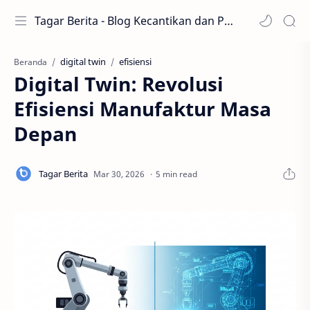
Tagar Berita - Blog Kecantikan dan Perawatan
digital twin
efisiensi
Beranda
Digital Twin: Revolusi
Efisiensi Manufaktur Masa
Depan
5 min read