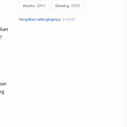
Wanita
Glowing
Skin Care
Pria
ukan
Otomotif
Motor
?
Mobil
Rumah
Properti
Ms Glow
MotoGP
Modifikasi
a
man
Serum
Teknologi
ng
Minimalis
Alami
Desain
Indonesia