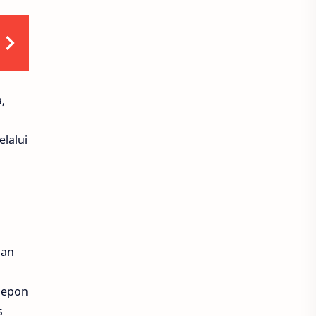
Essence
Hanasui
Korea
Motor Sport
Motor bebek
Natasha
,
Peeling
Whitening
elalui
anti aging
fokus
skincare aman
Anti Aging
Biaya perawatan wajah di dokter kecantikan
Blockchain
Bruntusan
gan
Cream Ms Glow
Ducati
lepon
Energi
Fabio Quartararo
s