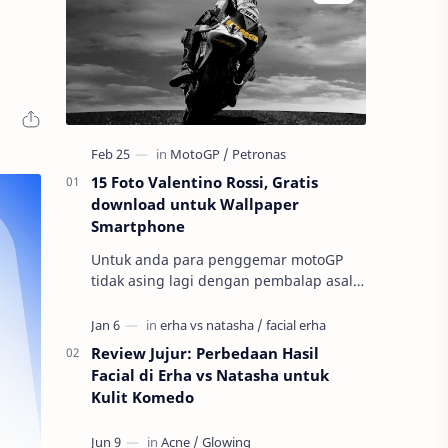
15 Foto Valentino Rossi, Gratis
download untuk Wallpaper
Smartphone
Untuk anda para penggemar motoGP
tidak asing lagi dengan pembalap asal
negeri Italia ini ini yaitu Valnetino Rossi
atau yang sering disebut dengan ju…
Review Jujur: Perbedaan Hasil
Facial di Erha vs Natasha untuk
Kulit Komedo