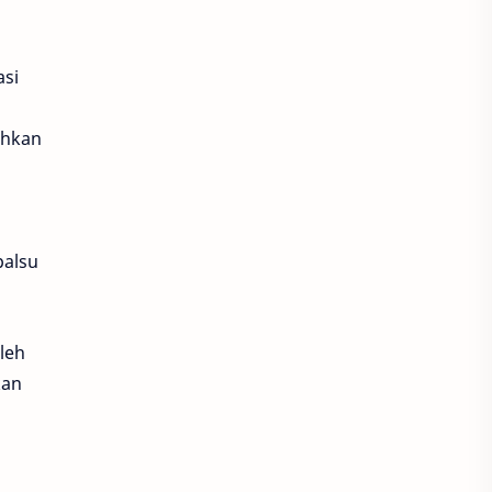
Riders
Kesehatan
Honda
Yamaha
asi
Finance
Scarlett
ahkan
MotoSport
Facial Wash
Flek Hitam
Jerawat
palsu
Toner
Aksesoris
Handbody
BPOM
leh
Lotion
Moisturizer
kan
Motor Matic
Pelembab
perawatan wajah