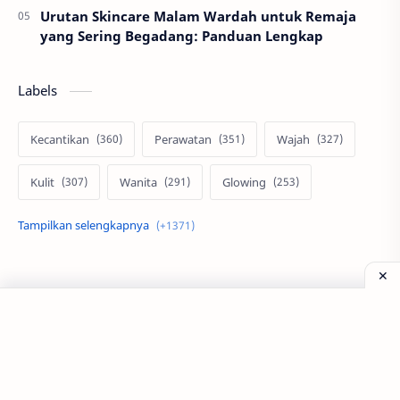
Urutan Skincare Malam Wardah untuk Remaja
yang Sering Begadang: Panduan Lengkap
Labels
Kecantikan
Perawatan
Wajah
Kulit
Wanita
Glowing
Skin Care
Pria
Otomotif
Motor
Mobil
Rumah
Properti
Ms Glow
MotoGP
©
2026
‧
Tagar Berita - Blog Kecantikan dan Perawatan
. All rig
Modifikasi
Serum
Teknologi
Minimalis
Alami
Desain