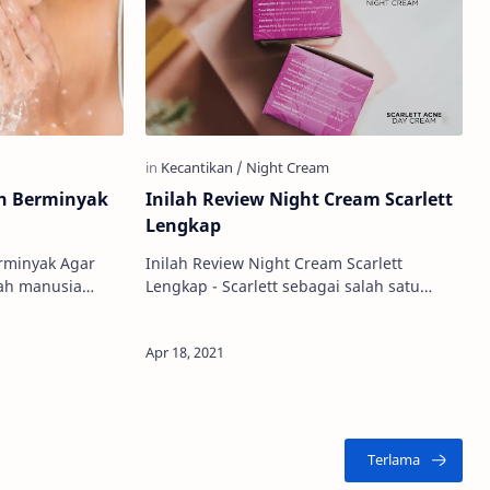
ah Berminyak
Inilah Review Night Cream Scarlett
Lengkap
rminyak Agar
Inilah Review Night Cream Scarlett
Lengkap - Scarlett sebagai salah satu
rbeda-beda
brand skincare lokal belakangan memang
h maupun
sedang naik daun. Brand ini menyedia…