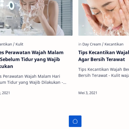
es Perawatan Wajah Malam
Tips Kecantikan Waj
 Sebelum Tidur yang Wajib
Agar Bersih Terawat
kukan
Tips Kecantikan Wajah Be
Bersih Terawat - Kulit wajah manusia
s Perawatan Wajah Malam Hari
memiliki kondisi yang be
um Tidur yang Wajib Dilakukan -
tergantung kondisi tubu
at wajah dengan baik dan benar
kondisi…
ini menjadi salah satu hal yang
a…