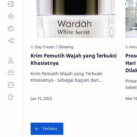
Krim Pemutih Wajah yang Terbukti
Pros
Khasiatnya
Hari
Dila
Krim Pemutih Wajah yang Terbukti
Khasiatnya - Sebagai bagian dari
Prose
rangkaian skincare, para wanita biasanya
Sebel
membutuhkan krim pemutih wajah yang
Meraw
terbu…
saat 
men